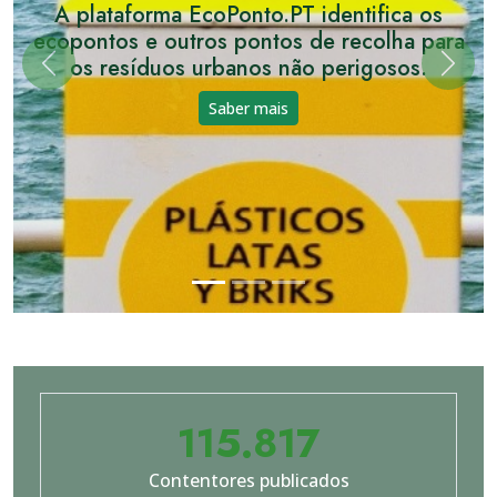
A plataforma EcoPonto.PT identifica os
ecopontos e outros pontos de recolha para
os resíduos urbanos não perigosos.
Previous
Next
Saber mais
115.817
Contentores publicados