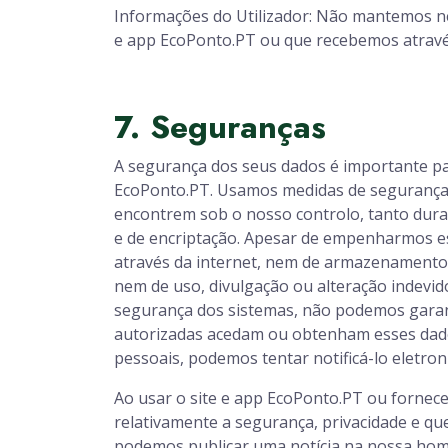
Informações do Utilizador: Não mantemos ne
e app EcoPonto.PT ou que recebemos através d
7. Seguranças
A segurança dos seus dados é importante para
EcoPonto.PT. Usamos medidas de segurança d
encontrem sob o nosso controlo, tanto durant
e de encriptação. Apesar de empenharmos e
através da internet, nem de armazenamento 
nem de uso, divulgação ou alteração indevid
segurança dos sistemas, não podemos garan
autorizadas acedam ou obtenham esses dad
pessoais, podemos tentar notificá-lo eletr
Ao usar o site e app EcoPonto.PT ou fornec
relativamente a segurança, privacidade e qu
podemos publicar uma notícia na nossa hom