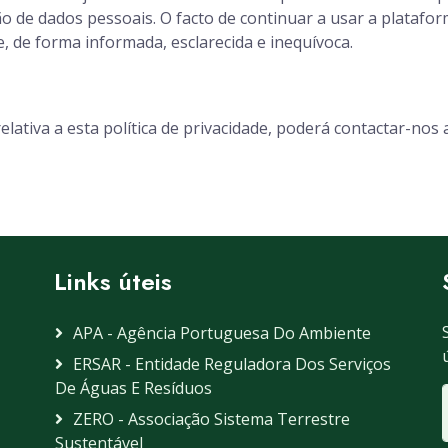
ão de dados pessoais. O facto de continuar a usar a plataf
e, de forma informada, esclarecida e inequívoca.
elativa a esta política de privacidade, poderá contactar-no
Links úteis
APA - Agência Portuguesa Do Ambiente
ERSAR - Entidade Reguladora Dos Serviços
De Águas E Resíduos
ZERO - Associação Sistema Terrestre
Sustentável