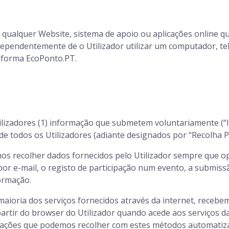
a qualquer Website, sistema de apoio ou aplicações online que
ndependentemente de o Utilizador utilizar um computador, tel
taforma EcoPonto.PT.
izadores (1) informação que submetem voluntariamente (“In
e todos os Utilizadores (adiante designados por “Recolha P
mos recolher dados fornecidos pelo Utilizador sempre que o
por e-mail, o registo de participação num evento, a submis
ormação.
maioria dos serviços fornecidos através da internet, receb
artir do browser do Utilizador quando acede aos serviços 
mações que podemos recolher com estes métodos automatiza