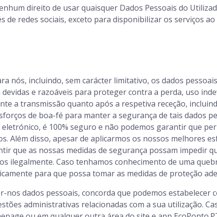
nhum direito de usar quaisquer Dados Pessoais do Utilizado
e redes sociais, exceto para disponibilizar os serviços ao 
 nós, incluindo, sem carácter limitativo, os dados pessoais
evidas e razoáveis para proteger contra a perda, uso indev
e a transmissão quanto após a respetiva receção, incluindo,
sforços de boa-fé para manter a segurança de tais dados 
eletrónico, é 100% seguro e não podemos garantir que per
os. Além disso, apesar de aplicarmos os nossos melhores esf
tir que as nossas medidas de segurança possam impedir qu
os ilegalmente. Caso tenhamos conhecimento de uma quebr
onicamente para que possa tomar as medidas de proteção ad
er-nos dados pessoais, concorda que podemos estabelecer 
estões administrativas relacionadas com a sua utilização. 
epage ou em qualquer outra área do site e app EcoPonto.P